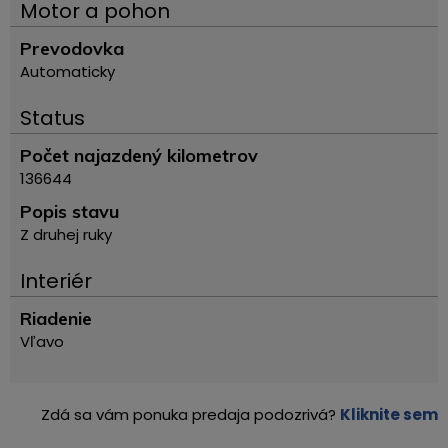
Motor a pohon
Prevodovka
Automaticky
Status
Počet najazdený kilometrov
136644
Popis stavu
Z druhej ruky
Interiér
Riadenie
Vľavo
Zdá sa vám ponuka predaja podozrivá?
Kliknite sem