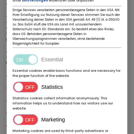
unter
Einstellungen
widerrufen oder anpassen.
• Remarque : pneus de 2023
Einige Services verarbeiten personenbezogene Daten in den USA. Mit
Ihrer Einwilligung zur Nutzung dieser Services stimmen Sie auch der
• Intérieur, capote et tapis : beaux et d’origine
Verarbeitung deiner Daten in den USA gemäß Art. 49 (1) lit. a DSGVO
• Remarque : tapis en très bon état
zu. Das EuGH stuft die USA als Land mit unzureichendem
• Remarque : capote en bon état d’origine
Datenschutz nach EU-Standards ein. So besteht etwa das Risiko,
• Remarque : capote améliorée avec tissu au lieu de
dass US-Behörden personenbezogene Daten in
plastique
Überwachungsprogrammen verarbeiten, ohne bestehende
Klagemöglichkeit für Europäer.
• Contrôle du numéro de châssis : original et bien lisible
• Emplacement du numéro de châssis : à droite devant la
Essential
batterie
Essential cookies enable basic functions and are necessary for
• Compartiment moteur : bon état honnête
the proper function of the website.
Statistics
Moteur et technique
Statistics cookies collect information anonymously. This
• Moteur : bon état honnête
information helps us to understand how our visitors use our
website.
• Fluides et entretien : bien entretenu
Marketing
• Batterie : bon état, peut encore durer quelques années
Marketing cookies are used by third-party advertisers or