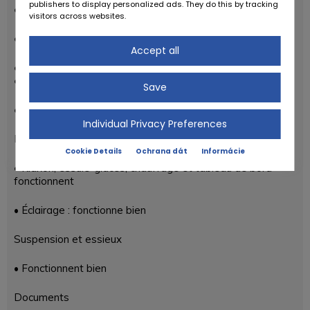
publishers to display personalized ads. They do this by tracking
• Boîte de vitesses : fonctionne bien
visitors across websites.
• Embrayage : fonctionne bien
Accept all
• Freins : fonctionnent bien
• Remarque : flexibles de frein arrière détériorés
Save
• Frein à main : fonctionne bien
Individual Privacy Preferences
Électricité
Cookie Details
Ochrana dát
Informácie
• Klaxon, essuie-glaces, chauffage et tableau de bord
fonctionnent
• Éclairage : fonctionne bien
Suspension et essieux
• Fonctionnent bien
Documents