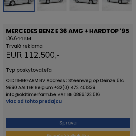
MERCEDES BENZ E 36 AMG + HARDTOP '95
136.644 KM
Trvalá reklama
EUR
112.500
,-
Typ poskytovateľa
OLDTIMERFARM BV Address : Steenweg op Deinze 51c
9880 AALTER Belgium +32(0) 472 401338
info@oldtimerfarm.be VAT BE 0886.122.516
viac od tohto predajcu
Správa
Finančná kalkulačka