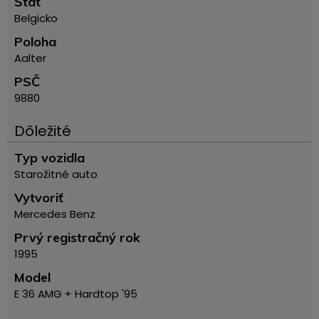
Štát
Belgicko
Poloha
Aalter
PSČ
9880
Dôležité
Typ vozidla
Starožitné auto
Vytvoriť
Mercedes Benz
Prvý registračný rok
1995
Model
E 36 AMG + Hardtop '95