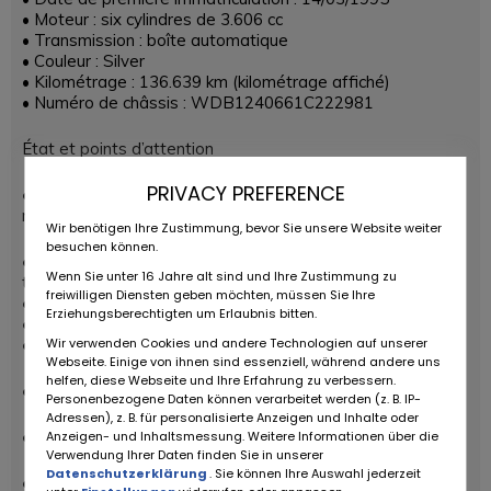
• Moteur : six cylindres de 3.606 cc
• Transmission : boîte automatique
• Couleur : Silver
• Kilométrage : 136.639 km (kilométrage affiché)
• Numéro de châssis : WDB1240661C222981
État et points d’attention
PRIVACY PREFERENCE
• Restauration et originalité : bon état d’origine non
restauré
Wir benötigen Ihre Zustimmung, bevor Sie unsere Website weiter
besuchen können.
• Carrosserie : belle présentation, bon état d’origine avec
Wenn Sie unter 16 Jahre alt sind und Ihre Zustimmung zu
traces d’utilisation
freiwilligen Diensten geben möchten, müssen Sie Ihre
• Remarque : pare-chocs avant fissuré
Erziehungsberechtigten um Erlaubnis bitten.
• Remarque : rayures sur le pare-chocs arrière
Wir verwenden Cookies und andere Technologien auf unserer
• Remarque : cloques présentes sur la porte passager
Webseite. Einige von ihnen sind essenziell, während andere uns
helfen, diese Webseite und Ihre Erfahrung zu verbessern.
• Peinture : repeinte
Personenbezogene Daten können verarbeitet werden (z. B. IP-
Adressen), z. B. für personalisierte Anzeigen und Inhalte oder
• Dessous de caisse : original et bon, état honnête
Anzeigen- und Inhaltsmessung. Weitere Informationen über die
Verwendung Ihrer Daten finden Sie in unserer
Datenschutzerklärung
. Sie können Ihre Auswahl jederzeit
• Pneus : bon état, peuvent encore durer quelques années