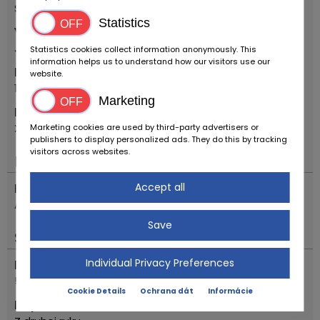
Starožitné auto
Statistics
Vytvoriť
Jaguar
Statistics cookies collect information anonymously. This
information helps us to understand how our visitors use our
Prvý registračný rok
website.
1981
Marketing
Model
XJ6 4.2 MANUALE
Marketing cookies are used by third-party advertisers or
publishers to display personalized ads. They do this by tracking
visitors across websites.
Motor a pohon
Accept all
Prevodovka
Automaticky
Save
Status
Individual Privacy Preferences
Počet najazdený kilometrov
5279
Cookie Details
Ochrana dát
Informácie
Popis stavu