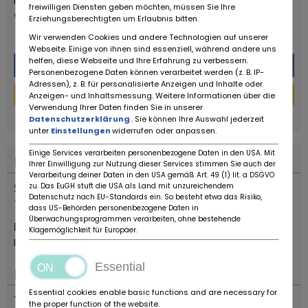
Ruote da Sogno
freiwilligen Diensten geben möchten, müssen Sie Ihre
viac od tohto predajcu
Erziehungsberechtigten um Erlaubnis bitten.
Wir verwenden Cookies und andere Technologien auf unserer
Webseite. Einige von ihnen sind essenziell, während andere uns
helfen, diese Webseite und Ihre Erfahrung zu verbessern.
Správa
Personenbezogene Daten können verarbeitet werden (z. B. IP-
Adressen), z. B. für personalisierte Anzeigen und Inhalte oder
Finančná kalkulačka
Anzeigen- und Inhaltsmessung. Weitere Informationen über die
Verwendung Ihrer Daten finden Sie in unserer
powered by
tarifcheck
Datenschutzerklärung
. Sie können Ihre Auswahl jederzeit
unter
Einstellungen
widerrufen oder anpassen.
Einige Services verarbeiten personenbezogene Daten in den USA. Mit
Poloha
Ihrer Einwilligung zur Nutzung dieser Services stimmen Sie auch der
Verarbeitung deiner Daten in den USA gemäß Art. 49 (1) lit. a DSGVO
Štát
zu. Das EuGH stuft die USA als Land mit unzureichendem
Datenschutz nach EU-Standards ein. So besteht etwa das Risiko,
Taliansko
dass US-Behörden personenbezogene Daten in
Überwachungsprogrammen verarbeiten, ohne bestehende
Poloha
Klagemöglichkeit für Europäer.
Reggio Emilia
Essential
Dôležité
Essential cookies enable basic functions and are necessary for
Typ vozidla
the proper function of the website.