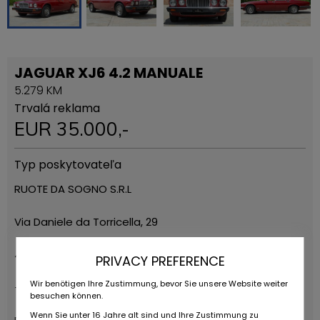
JAGUAR XJ6 4.2 MANUALE
5.279 KM
Trvalá reklama
EUR
35.000
,-
Typ poskytovateľa
RUOTE DA SOGNO S.R.L
Via Daniele da Torricella, 29
42122 Reggio Emilia
PRIVACY PREFERENCE
Wir benötigen Ihre Zustimmung, bevor Sie unsere Website weiter
+39 0522 268511
besuchen können.
Wenn Sie unter 16 Jahre alt sind und Ihre Zustimmung zu