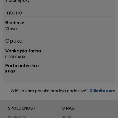
Z druhej ruky
Interiér
Riadenie
Vľavo
Optika
Vonkajšia farba
BORDEAUX
Farba interiéru
BEIGE
Zdá sa vám ponuka predaja podozrivá?
Kliknite sem
SPOLOČNOSŤ
O NÁS
PODMIENKY
NOVÉ