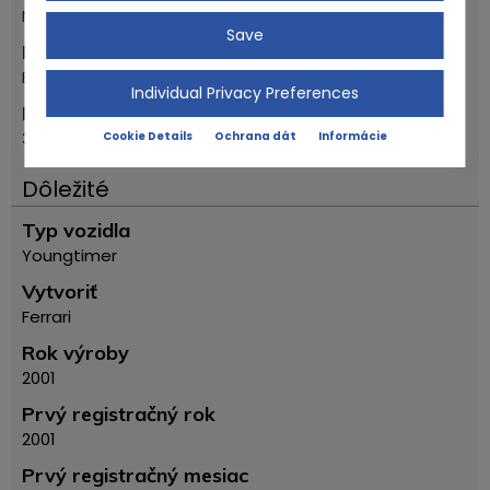
Nemecko
Save
Poloha
Bovenden
Individual Privacy Preferences
PSČ
37120
Cookie Details
Ochrana dát
Informácie
Dôležité
Typ vozidla
Youngtimer
Vytvoriť
Ferrari
Rok výroby
2001
Prvý registračný rok
2001
Prvý registračný mesiac