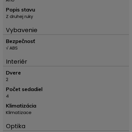
Popis stavu
Z druhej ruky
Vybavenie
Bezpečnosť
√ ABS
Interiér
Dvere
2
Počet sedadiel
4
Klimatizácia
Klimatizace
Optika