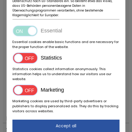
Datenschutz nach EU-Standards ein. So besteht etwa das Risiko,
bzw. Wiederinbetriebnahmeobjekt angeboten. Eine
dass US-Behörden personenbezogene Daten in
Überwachungsprogrammen verarbeiten, ohne bestehende
technische Durchsicht sowie eine vollständige
Klagemöglichkeit für Europäer.
Wiederinbetriebnahme werden vor einer Nutzung
empfohlen.
Ein seltenes und attraktives Ferrari V12
Essential
Grand Tourisme Coupé mit außergewöhnlicher
Historie, langjährigem Besitz und Matching
Essential cookies enable basic functions and are necessary for
Numbers-Antrieb. Der 456M GTA verbindet
the proper function of the website.
klassische Ferrari-Tugenden mit hoher
Statistics
Alltagstauglichkeit und gilt heute als einer der
unterschätzten Zwölfzylinder aus Maranello mit
Statistics cookies collect information anonymously. This
hervorragendem Sammlerpotenzial.
Standort:
information helps us to understand how our visitors use our
website.
Zollager
Preis: Ab Standort, ohne EU-
Verzollung.
ZUBEHÖRANGABEN OHNE GEWÄHR,
Marketing
Änderungen, Zwischenverkauf und Irrtümer
vorbehalten!
----.
Marketing cookies are used by third-party advertisers or
publishers to display personalized ads. They do this by tracking
visitors across websites.
Poloha
Accept all
Štát