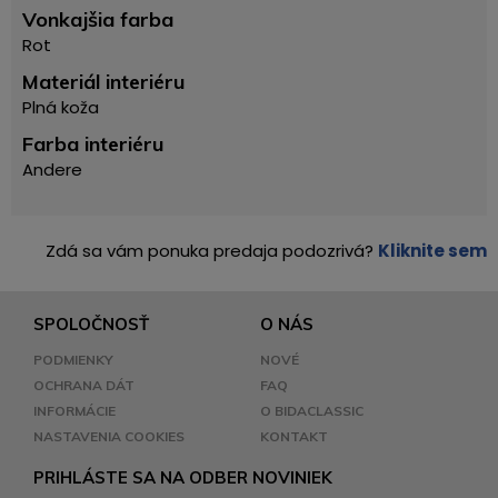
Vonkajšia farba
Rot
Materiál interiéru
Plná koža
Farba interiéru
Andere
Zdá sa vám ponuka predaja podozrivá?
Kliknite sem
SPOLOČNOSŤ
O NÁS
PODMIENKY
NOVÉ
OCHRANA DÁT
FAQ
INFORMÁCIE
O BIDACLASSIC
NASTAVENIA COOKIES
KONTAKT
PRIHLÁSTE SA NA ODBER NOVINIEK