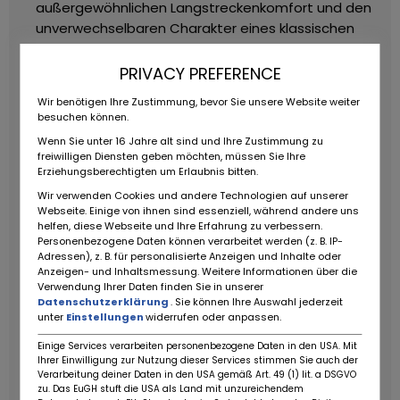
außergewöhnlichen Langstreckenkomfort und den
unverwechselbaren Charakter eines klassischen
Ferrari-Zwölfzylinders. Die überarbeitete M-Version
(Modificata) erhielt zahlreiche technische und
PRIVACY PREFERENCE
optische Verbesserungen und gilt heute als die
Wir benötigen Ihre Zustimmung, bevor Sie unsere Website weiter
ausgereifteste Ausführung der Baureihe.
Die
besuchen können.
elegante Karosserie stammt aus der Feder von
Wenn Sie unter 16 Jahre alt sind und Ihre Zustimmung zu
Pininfarina und überzeugt bis heute durch ihre
freiwilligen Diensten geben möchten, müssen Sie Ihre
zeitlose Linienführung. Im Innenraum erwarten den
Erziehungsberechtigten um Erlaubnis bitten.
Fahrer luxuriöse Connolly-Ledersitze, Klimaanlage
Wir verwenden Cookies und andere Technologien auf unserer
Webseite. Einige von ihnen sind essenziell, während andere uns
und die hochwertige Verarbeitungsqualität eines
helfen, diese Webseite und Ihre Erfahrung zu verbessern.
echten Grand Tourers.
Dieses Exemplar wurde neu
Personenbezogene Daten können verarbeitet werden (z. B. IP-
in Frankreich ausgeliefert und befand sich seit
Adressen), z. B. für personalisierte Anzeigen und Inhalte oder
Anzeigen- und Inhaltsmessung. Weitere Informationen über die
September 2001 in derselben Hand. Zum Zeitpunkt
Verwendung Ihrer Daten finden Sie in unserer
des Erwerbs hatte das Fahrzeug lediglich rund 3.200
Datenschutzerklärung
. Sie können Ihre Auswahl jederzeit
Kilometer Laufleistung. Ein Vorbesitzer ergänzte
unter
Einstellungen
widerrufen oder anpassen.
einige nicht werksseitige Individualisierungen,
Einige Services verarbeiten personenbezogene Daten in den USA. Mit
darunter vergoldete Embleme und zusätzliche
Ihrer Einwilligung zur Nutzung dieser Services stimmen Sie auch der
Verarbeitung deiner Daten in den USA gemäß Art. 49 (1) lit. a DSGVO
Zierelemente.
Zustand
Das Fahrzeug stammt aus
zu. Das EuGH stuft die USA als Land mit unzureichendem
trockener Einlagerung und wird als Restaurierungs-