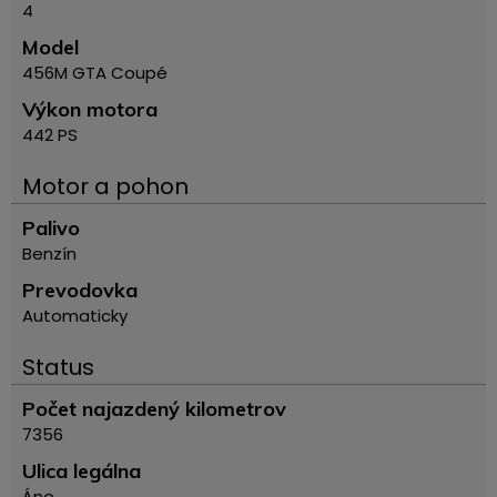
4
Model
456M GTA Coupé
Výkon motora
442 PS
Motor a pohon
Palivo
Benzín
Prevodovka
Automaticky
Status
Počet najazdený kilometrov
7356
Ulica legálna
Áno