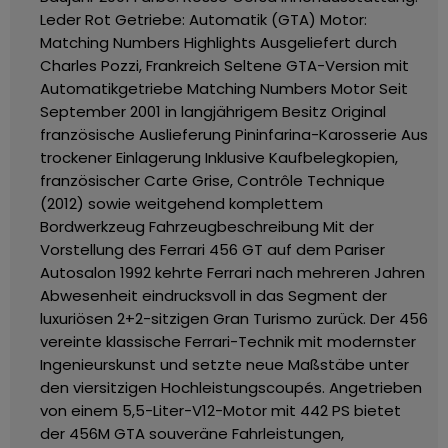
Leder Rot
Getriebe: Automatik (GTA)
Motor:
Matching Numbers
Highlights
Ausgeliefert durch
Charles Pozzi, Frankreich
Seltene GTA-Version mit
Automatikgetriebe
Matching Numbers Motor
Seit
September 2001 in langjährigem Besitz
Original
französische Auslieferung
Pininfarina-Karosserie
Aus
trockener Einlagerung
Inklusive Kaufbelegkopien,
französischer Carte Grise, Contrôle Technique
(2012) sowie weitgehend komplettem
Bordwerkzeug
Fahrzeugbeschreibung
Mit der
Vorstellung des Ferrari 456 GT auf dem Pariser
Autosalon 1992 kehrte Ferrari nach mehreren Jahren
Abwesenheit eindrucksvoll in das Segment der
luxuriösen 2+2-sitzigen Gran Turismo zurück. Der 456
vereinte klassische Ferrari-Technik mit modernster
Ingenieurskunst und setzte neue Maßstäbe unter
den viersitzigen Hochleistungscoupés.
Angetrieben
von einem 5,5-Liter-V12-Motor mit 442 PS bietet
der 456M GTA souveräne Fahrleistungen,