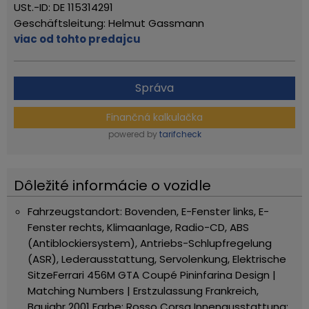
USt.-ID: DE 115314291
Geschäftsleitung: Helmut Gassmann
viac od tohto predajcu
Správa
Finančná kalkulačka
powered by
tarifcheck
Dôležité informácie o vozidle
Fahrzeugstandort: Bovenden, E-Fenster links, E-
Fenster rechts, Klimaanlage, Radio-CD, ABS
(Antiblockiersystem), Antriebs-Schlupfregelung
(ASR), Lederausstattung, Servolenkung, Elektrische
Sitze
Ferrari 456M GTA Coupé Pininfarina Design |
Matching Numbers | Erstzulassung Frankreich,
Baujahr 2001
Farbe: Rosso Corsa
Innenausstattung: