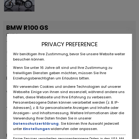
BMW R100 GS
0 KM
Trvalá reklama
PRIVACY PREFERENCE
Cena na vyžiadanie
Wir benötigen Ihre Zustimmung, bevor Sie unsere Website weiter
besuchen können.
Typ poskytovateľa
Wenn Sie unter 16 Jahre alt sind und Ihre Zustimmung zu
freiwilligen Diensten geben möchten, müssen Sie Ihre
RUOTE DA SOGNO S.R.L
Erziehungsberechtigten um Erlaubnis bitten.
Wir verwenden Cookies und andere Technologien auf unserer
Via Daniele da Torricella, 29
Webseite. Einige von ihnen sind essenziell, während andere uns
helfen, diese Webseite und Ihre Erfahrung zu verbessern.
Personenbezogene Daten können verarbeitet werden (z. B. IP-
42122 Reggio Emilia
Adressen), z. B. für personalisierte Anzeigen und Inhalte oder
Anzeigen- und Inhaltsmessung. Weitere Informationen über die
Verwendung Ihrer Daten finden Sie in unserer
+39 0522 268511
Datenschutzerklärung
. Sie können Ihre Auswahl jederzeit
unter
Einstellungen
widerrufen oder anpassen.
Ruote da Sogno
Einige Services verarbeiten personenbezogene Daten in den USA. Mit