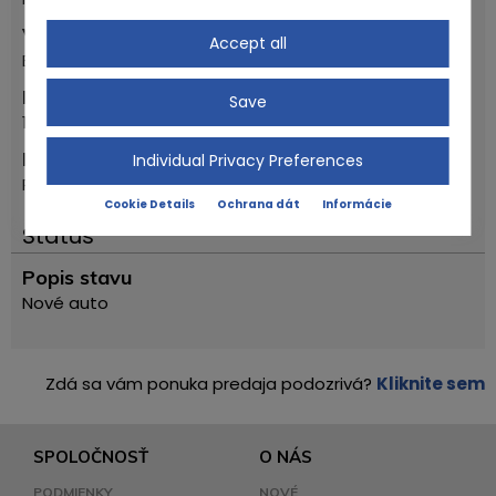
Vytvoriť
Accept all
BMW
Prvý registračný rok
Save
1988
Model
Individual Privacy Preferences
R100 GS
Cookie Details
Ochrana dát
Informácie
Status
Popis stavu
Nové auto
Zdá sa vám ponuka predaja podozrivá?
Kliknite sem
SPOLOČNOSŤ
O NÁS
PODMIENKY
NOVÉ