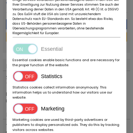
viac od tohto predajcu
Ihrer Einwilligung zur Nutzung dieser Services stimmen Sie auch der
Verarbeitung deiner Daten in den USA gemäß Art. 49 (1) lit. a DSGVO
zu. Das EuGH stuft die USA als Land mit unzureichendem
Datenschutz nach EU-Standards ein. So besteht etwa das Risiko,
Správa
dass US-Behörden personenbezogene Daten in
Überwachungsprogrammen verarbeiten, ohne bestehende
Klagemöglichkeit für Europäer.
Finančná kalkulačka
powered by
tarifcheck
Essential
Essential cookies enable basic functions and are necessary for
Poloha
the proper function of the website.
Statistics
Štát
Taliansko
Statistics cookies collect information anonymously. This
information helps us to understand how our visitors use our
Poloha
website.
Reggio Emilia
Marketing
Dôležité
Marketing cookies are used by third-party advertisers or
publishers to display personalized ads. They do this by tracking
Typ vozidla
visitors across websites.
Motocykle