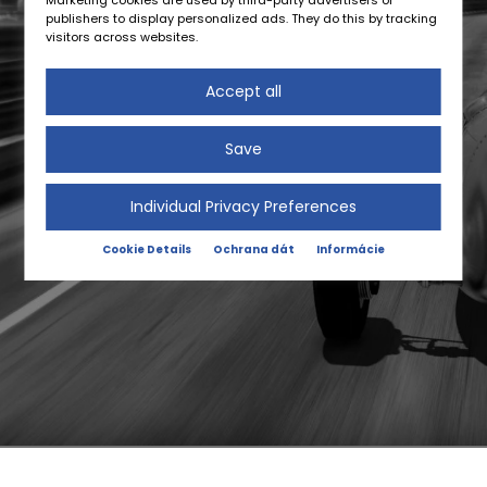
Marketing cookies are used by third-party advertisers or
publishers to display personalized ads. They do this by tracking
visitors across websites.
Accept all
Save
Individual Privacy Preferences
Cookie Details
Ochrana dát
Informácie
SPOLOČNOSŤ
O NÁS