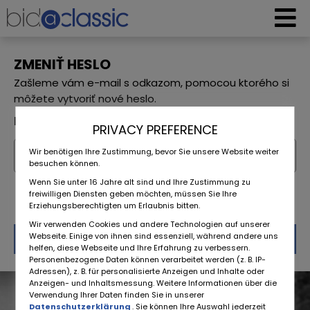
ZMENIŤ HESLO
Zašleme vám e-mail s odkazom, pomocou ktorého si
môžete vytvoriť nové heslo.
E-mailová adresa
PRIVACY PREFERENCE
Wir benötigen Ihre Zustimmung, bevor Sie unsere Website weiter
besuchen können.
Wenn Sie unter 16 Jahre alt sind und Ihre Zustimmung zu
freiwilligen Diensten geben möchten, müssen Sie Ihre
Erziehungsberechtigten um Erlaubnis bitten.
Wir verwenden Cookies und andere Technologien auf unserer
Obnoviť pôvodné
Webseite. Einige von ihnen sind essenziell, während andere uns
helfen, diese Webseite und Ihre Erfahrung zu verbessern.
Personenbezogene Daten können verarbeitet werden (z. B. IP-
nastavenia
Adressen), z. B. für personalisierte Anzeigen und Inhalte oder
Anzeigen- und Inhaltsmessung. Weitere Informationen über die
Verwendung Ihrer Daten finden Sie in unserer
Datenschutzerklärung
. Sie können Ihre Auswahl jederzeit